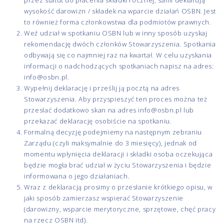
wysokość darowizn / składek na wparcie działań OSBN. Jest
to również forma członkowstwa dla podmiotów prawnych.
Weź udział w spotkaniu OSBN lub w inny sposób uzyskaj
rekomendację dwóch członków Stowarzyszenia. Spotkania
odbywają się co najmniej raz na kwartał. W celu uzyskania
informacji o nadchodzących spotkaniach napisz na adres:
info@osbn.pl
.
Wypełnij deklarację i prześlij ją pocztą na adres
Stowarzyszenia. Aby przyspieszyć ten proces można też
przesłać dodatkowo skan na adres
info@osbn.pl
lub
przekazać deklarację osobiście na spotkaniu.
Formalną decyzję podejmiemy na następnym zebraniu
Zarządu (czyli maksymalnie do 3 miesięcy), jednak od
momentu wpłynięcia deklaracji i składki osoba oczekująca
będzie mogła brać udział w życiu Stowarzyszenia i będzie
informowana o jego działaniach.
Wraz z deklaracją prosimy o przesłanie krótkiego opisu, w
jaki sposób zamierzasz wspierać Stowarzyszenie
(darowizny, wsparcie merytoryczne, sprzętowe, chęć pracy
na rzecz OSBN itd).