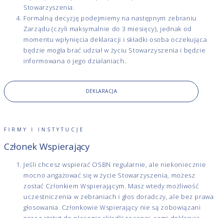
Stowarzyszenia.
Formalną decyzję podejmiemy na następnym zebraniu
Zarządu (czyli maksymalnie do 3 miesięcy), jednak od
momentu wpłynięcia deklaracji i składki osoba oczekująca
będzie mogła brać udział w życiu Stowarzyszenia i będzie
informowana o jego działaniach.
DEKLARACJA
FIRMY I INSTYTUCJE
Członek Wspierający
Jeśli chcesz wspierać OSBN regularnie, ale niekoniecznie
mocno angażować się w życie Stowarzyszenia, możesz
zostać Członkiem Wspierającym. Masz wtedy możliwość
uczestniczenia w zebraniach i głos doradczy, ale bez prawa
głosowania. Członkowie Wspierający nie są zobowiązani
przez statut do płacenia składki rocznej, sami deklarują