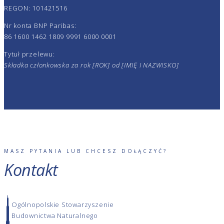
REGON: 101421516
Nr konta BNP Paribas:
86 1600 1462 1809 9991 6000 0001
Tytuł przelewu:
Składka członkowska za rok [ROK] od [IMIĘ I NAZWISKO]
MASZ PYTANIA LUB CHCESZ DOŁĄCZYĆ?
Kontakt
Ogólnopolskie Stowarzyszenie
Budownictwa Naturalnego