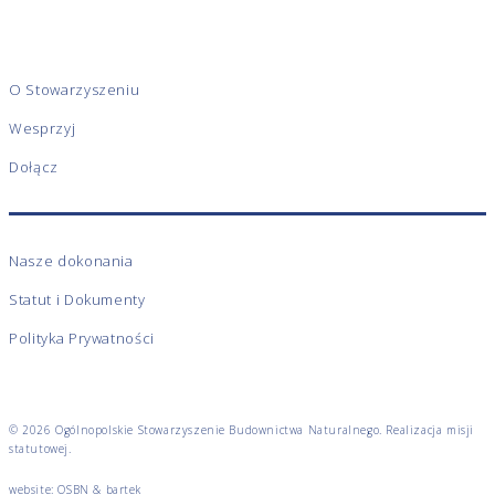
O Stowarzyszeniu
Wesprzyj
Dołącz
Nasze dokonania
Statut i Dokumenty
Polityka Prywatności
© 2026 Ogólnopolskie Stowarzyszenie Budownictwa Naturalnego. Realizacja misji
statutowej.
website: OSBN &
bartek