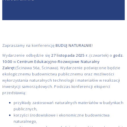
Zapraszamy na konferencję
BUDUJ NATURALNIE
!
Wydarzenie odbędzie się
27 listopada 2025 r.
(czwartek) o
godz.
10:00
w
Centrum Edukacyjno-Rozwojowe Naturalny
Zakręt
(Ścinawa 56a, Ścinawa). Wydarzenie poświęcone będzie
ekologicznemu budownictwu publicznemu oraz możliwości
wykorzystania naturalnych technologii i materiałów w realizacji
inwestycji samorządowych. Podczas konferencji eksperci
przedstawią:
przykłady zastosowań naturalnych materiałów w budynkach
publicznych,
korzyści środowiskowe i ekonomiczne budownictwa
naturalnego,