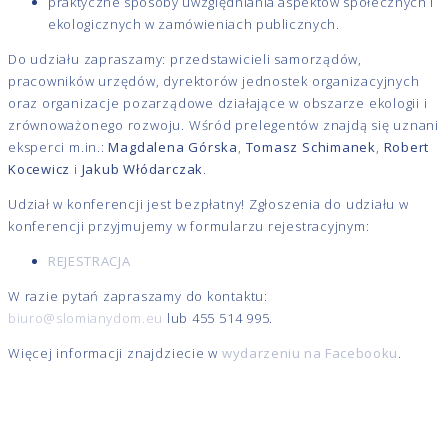
praktyczne sposoby uwzględniania aspektów społecznych i
ekologicznych w zamówieniach publicznych.
Do udziału zapraszamy: przedstawicieli samorządów,
pracowników urzędów, dyrektorów jednostek organizacyjnych
oraz organizacje pozarządowe działające w obszarze ekologii i
zrównoważonego rozwoju. Wśród prelegentów znajdą się uznani
eksperci m.in.:
Magdalena Górska
,
Tomasz Schimanek
,
Robert
Kocewicz
i
Jakub Włódarczak
.
Udział w konferencji jest bezpłatny! Zgłoszenia do udziału w
konferencji przyjmujemy w formularzu rejestracyjnym:
REJESTRACJA
W razie pytań zapraszamy do kontaktu:
biuro@slomianydom.eu
lub 455 514 995.
Więcej informacji znajdziecie w
wydarzeniu na Facebooku
.